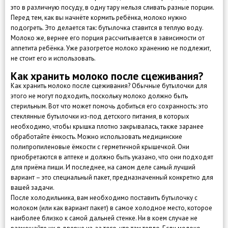
это в различную посуду, в одну тару нельзя сливать разные порции.
Перед тем, как вы начнёте кормить ребёнка, молоко нужно
подогреть. Это делается так: бутылочка ставится в теплую воду.
Молоко же, вернее его порция рассчитывается в зависимости от
аппетита ребёнка. Уже разогретое молоко хранению не подлежит,
не стоит его и использовать.
Как хранить молоко после сцеживания?
Как хранить молоко после сцеживания? Обычные бутылочки для
этого не могут подходить, поскольку молоко должно быть
стерильным. Вот что может помочь добиться его сохранность: это
стеклянные бутылочки из-под детского питания, в которых
необходимо, чтобы крышка плотно закрывалась, также заранее
обработайте ёмкость. Можно использовать медицинские
полипропиленовые ёмкости с герметичной крышечкой. Они
приобретаются в аптеке и должно быть указано, что они подходят
для приёма пищи. И последнее, на самом деле самый лучший
вариант – это специальный пакет, предназначенный конкретно для
вашей задачи.
После холодильника, вам необходимо поставить бутылочку с
молоком (или как вариант пакет) в самое холодное место, которое
наиболее близко к самой дальней стенке. Ни в коем случае не