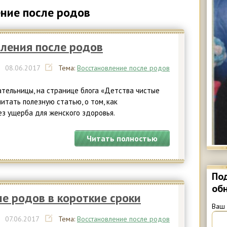
ение после родов
ления после родов
|
08.
06.2017
Тема:
Восстановление после родов
ательницы, на странице блога «Детства чистые
итать полезную статью, о том, как
ез ущерба для женского здоровья.
Читать полностью
Под
об
ле родов в короткие сроки
Ваш 
|
07.
06.2017
Тема:
Восстановление после родов