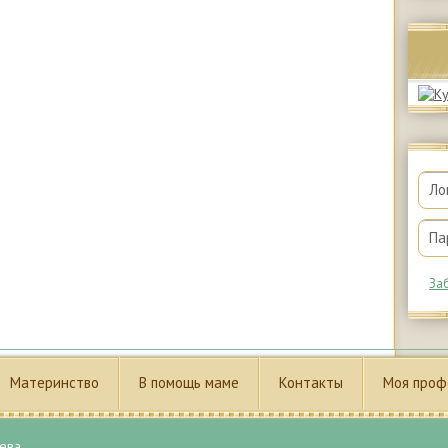
За
Материнство
В помощь маме
Контакты
Моя проф
ева