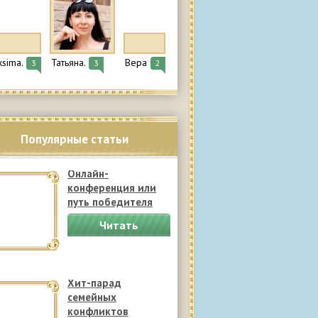
ksima.
Татьяна.
Вера
3
3
2
Популярные статьи
Онлайн-
конференция или
путь победителя
Читать
полностью
Хит-парад
семейных
конфликтов