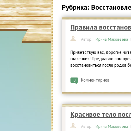
Рубрика: Восстановл
Правила восстанов
Автор:
Ирина Маковеева
Приветствую вас, дорогие чит
глазенки»! Предлагаю вам проч
восстановиться после родов б
Комментариев
0
Красивое тело пос
Автор:
Ирина Маковеева