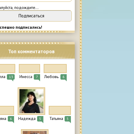
луйста, подождите...
спешно подписались!
Топ комментаторов
лла
Инесса
Любовь.
13
7
6
ьяна
Надежда
Татьяна
6
5
5