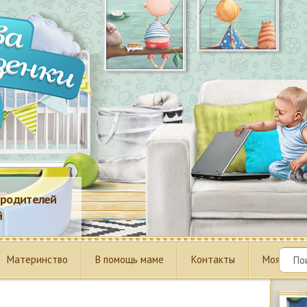
) родителей
й
Материнство
В помощь маме
Контакты
Моя проф