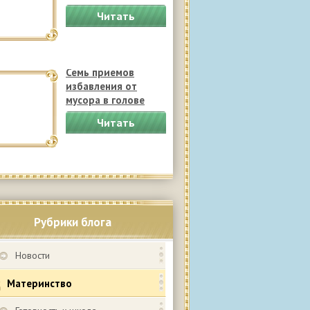
Читать
полностью
Семь приемов
избавления от
мусора в голове
Читать
полностью
Рубрики блога
Новости
Материнство