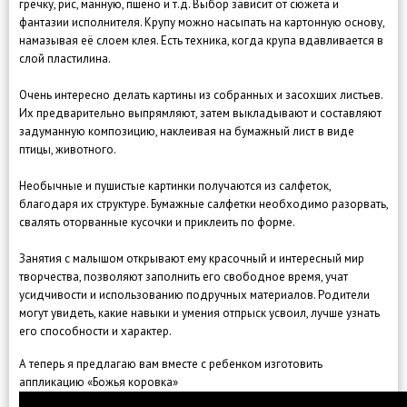
гречку, рис, манную, пшено и т.д. Выбор зависит от сюжета и
фантазии исполнителя. Крупу можно насыпать на картонную основу,
намазывая её слоем клея. Есть техника, когда крупа вдавливается в
слой пластилина.
Очень интересно делать картины из собранных и засохших листьев.
Их предварительно выпрямляют, затем выкладывают и составляют
задуманную композицию, наклеивая на бумажный лист в виде
птицы, животного.
Необычные и пушистые картинки получаются из салфеток,
благодаря их структуре. Бумажные салфетки необходимо разорвать,
свалять оторванные кусочки и приклеить по форме.
Занятия с малышом открывают ему красочный и интересный мир
творчества, позволяют заполнить его свободное время, учат
усидчивости и использованию подручных материалов. Родители
могут увидеть, какие навыки и умения отпрыск усвоил, лучше узнать
его способности и характер.
А теперь я предлагаю вам вместе с ребенком изготовить
аппликацию «Божья коровка»